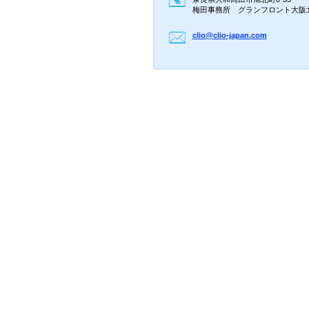
梅田事務所 グランフロント大阪
clio@cli
o-japan.
com