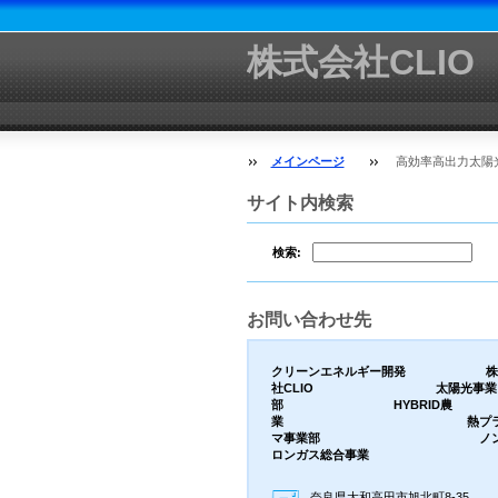
株式会社CLIO
メインページ
高効率高出力太陽
サイト内検索
検索:
お問い合わせ先
クリーンエネルギー開発 株
社CLIO 太陽光事業
部 HYBRID農
業 熱プラ
マ事業部 ノン
ロンガス総合事業
奈良県大和高田市旭北町8-35