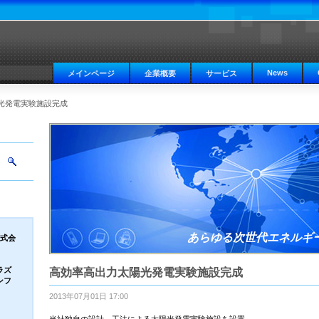
News
メインページ
企業概要
サービス
光発電実験施設完成
あらゆる次世代エネルギ
式会
ズ
高効率高出力太陽光発電実験施設完成
フ
2013年07月01日 17:00