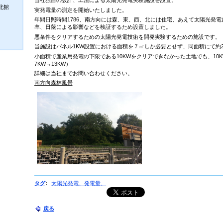
当社独自の設計、工法による太陽光発電実験施設を設置。
北館
実発電量の測定を開始いたしました。
年間日照時間1786、南方向には森、東、西、北には住宅、あえて太陽光発
率、日蔭による影響などを検証するため設置しました。
悪条件をクリアするための太陽光発電技術を開発実験するための施設です。
当施設はパネル1KW設置における面積を７㎡しか必要とせず、同面積にて約
小面積で産業用発電の下限である10KWをクリアできなかった土地でも、10
7KW→13KW）
詳細は当社までお問い合わせください。
南方向森林風景
タグ
:
太陽光発電、発電量、
戻る