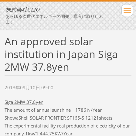
株式会社CLIO
あらゆる次世代エネルギーの開発、導入に取り組み
ます
An approved solar
institution in Japan Siga
2MW 37.8yen
2013年09月10日 09:00
Siga 2MW 37.8yen
The amount of annual sunshine 1786ｈ/Year
ShowaShell SOLAR FRONTIER SF165-S 12121sheets
The experimental facility real production of electricity of our
company 1kw/1,444.75KW/Year